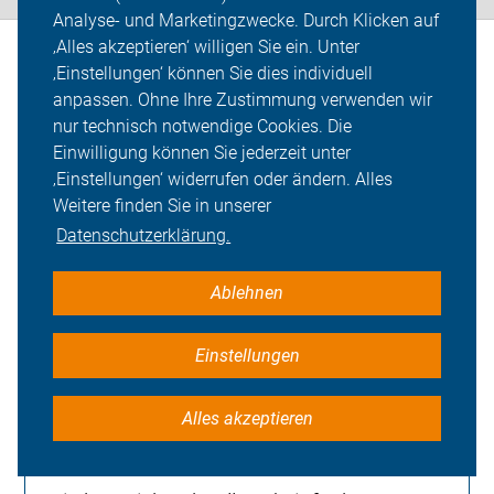
Analyse- und Marketingzwecke. Durch Klicken auf
‚Alles akzeptieren‘ willigen Sie ein. Unter
‚Einstellungen‘ können Sie dies individuell
anpassen. Ohne Ihre Zustimmung verwenden wir
Häufige Fragen von
nur technisch notwendige Cookies. Die
Alltagsfahrer*innen
Einwilligung können Sie jederzeit unter
‚Einstellungen‘ widerrufen oder ändern. Alles
Weitere finden Sie in unserer
Datenschutzerklärung.
Was macht der ADFC?
Ablehnen
Einstellungen
Was bringt mir eine ADFC-
Mitgliedschaft?
Alles akzeptieren