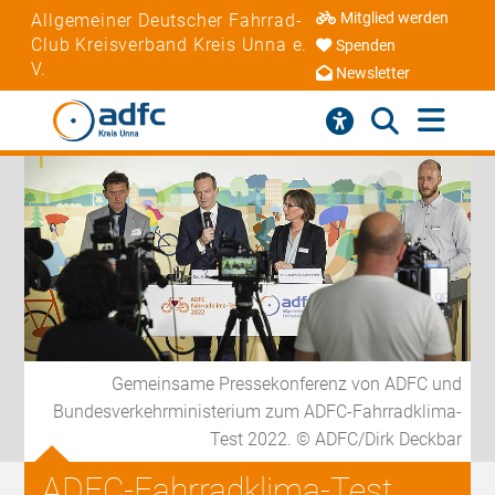
Mitglied werden
Allgemeiner Deutscher Fahrrad-
Club Kreisverband Kreis Unna e.
Spenden
V.
Newsletter
Gemeinsame Pressekonferenz von ADFC und
Bundesverkehrministerium zum ADFC-Fahrradklima-
Test 2022. © ADFC/Dirk Deckbar
ADFC-Fahrradklima-Test