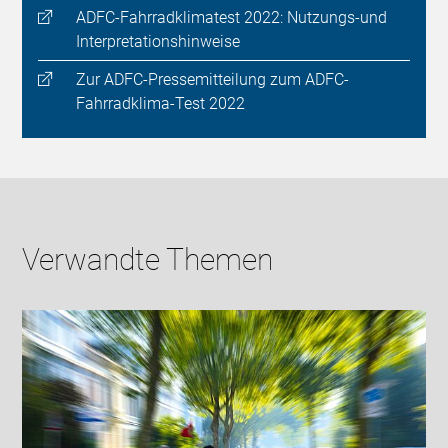
ADFC-Fahrradklimatest 2022: Nutzungs-und
Interpretationshinweise
Zur ADFC-Pressemitteilung zum ADFC-
Fahrradklima-Test 2022
Verwandte Themen