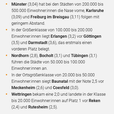
Münster
(3,04) hat bei den Städten von 200.000 bis
500.000 Einwohner:innen die Nase vorne,
Karlsruhe
(3,09) und
Freiburg im Breisgau
(3,11) folgen mit
geringem Abstand.
In der Größenklasse von 100.000 bis 200.000
Einwohner:innen liegt
Erlangen
(3,2) vor
Göttingen
(3,5) und
Darmstadt
(3,6), das erstmals einen
vorderen Platz belegt.
Nordhorn
(2,8),
Bocholt
(3,1) und
Tübingen
(3,1)
führen die Städte von 50.000 bis 100.000
Einwohner:innen an.
In der Ortsgrößenklasse von 20.000 bis 50.000
Einwohner:innen siegt
Baunatal
mit der Note 2,5 vor
Meckenheim
(2,6) und
Coesfeld
(3,0).
Wettringen
bekam eine 2,0 und landete in der Klasse
bis 20.000 Einwohner:innen auf Platz 1 vor
Reken
(2,4) und
Rutesheim
(2,5).