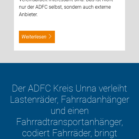
nur der ADFC selbst, sondern auch externe
Anbieter.
weiterlesen
leiht
änger
Der ADFC ist die Fahrrad
mit mehr als 230.000
ger,
Mitgliedern, davon über 
ngt
im Kreis Unna.