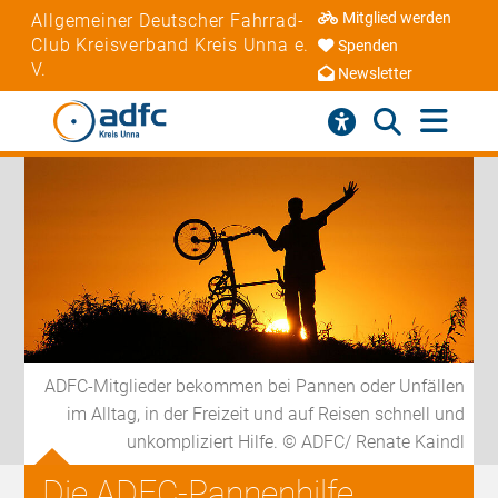
Mitglied werden
Allgemeiner Deutscher Fahrrad-
Club Kreisverband Kreis Unna e.
Spenden
V.
Newsletter
ADFC-Mitglieder bekommen bei Pannen oder Unfällen
im Alltag, in der Freizeit und auf Reisen schnell und
unkompliziert Hilfe. © ADFC/ Renate Kaindl
Die ADFC-Pannenhilfe