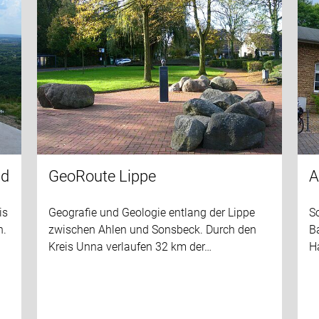
ad
GeoRoute Lippe
A
is
Geografie und Geologie entlang der Lippe
S
n.
zwischen Ahlen und Sonsbeck. Durch den
B
Kreis Unna verlaufen 32 km der…
H