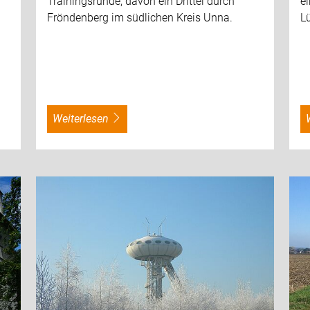
Trainingsrunde, davon ein Drittel durch
e
Fröndenberg im südlichen Kreis Unna.
L
weiterlesen