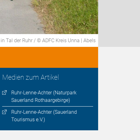
n Tal der Ruhr / © ADFC Kreis Unna | Abels
Medien zum Artikel
Ruhr-Lenne-Achter (Naturpark
Sauerland Rothaargebirge)
Ruhr-Lenne-Achter (Sauerland
Tourismus e.V.)