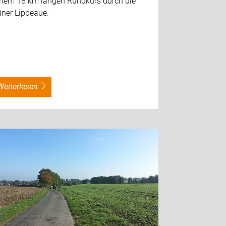
inem 18 km langen Rundkurs durch die
üner Lippeaue.
weiterlesen