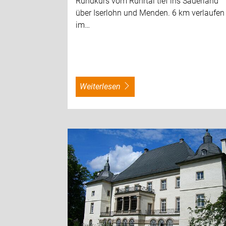
Rundkurs vom Ruhrtal tief ins Sauerland
über Iserlohn und Menden. 6 km verlaufen
im…
weiterlesen