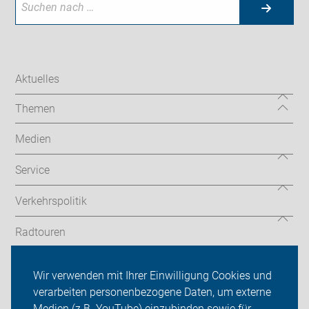
Aktuelles
Themen
Medien
Service
Verkehrspolitik
Radtouren
ADFC Kreis Unna
Wir verwenden mit Ihrer Einwilligung Cookies und
verarbeiten personenbezogene Daten, um externe
Mitmachen!
Medien (z.B. YouTube) einzubinden sowie für