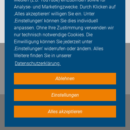
Sei dabei
Analyse- und Marketingzwecke. Durch Klicken auf
‚Alles akzeptieren‘ willigen Sie ein. Unter
Presse
‚Einstellungen‘ können Sie dies individuell
anpassen. Ohne Ihre Zustimmung verwenden wir
Login
nur technisch notwendige Cookies. Die
Einwilligung können Sie jederzeit unter
‚Einstellungen‘ widerrufen oder ändern. Alles
Bleiben Sie in Kontakt
Weitere finden Sie in unserer
Datenschutzerklärung.
Ablehnen
Einstellungen
Impressum
Datenschutz
Cookie-Einstellungen
Alles akzeptieren