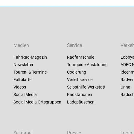
Medien
Service
Verkeh
FahrRad-Magazin
Radfahrschule
Lobbya
Newsletter
Tourguide-Ausbildung
ADFC N
Touren- & Termine-
Codierung
Ideenm
Faltblätter
Verleihservice
Radver
Videos
Selbsthilfe-Werkstatt
Unna
Social Media
Radstationen
Radsch
Social Media Ortsgruppen
Ladepäuschen
Sei dabei
Presse
Login