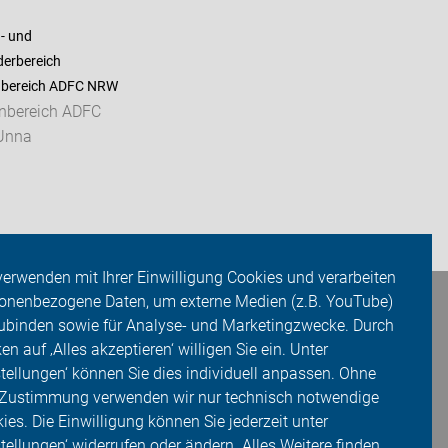
- und
derbereich
nbereich ADFC NRW
enbereich ADFC
 Unna
verwenden mit Ihrer Einwilligung Cookies und verarbeiten
onenbezogene Daten, um externe Medien (z.B. YouTube)
ubinden sowie für Analyse- und Marketingzwecke. Durch
ken auf ‚Alles akzeptieren‘ willigen Sie ein. Unter
stellungen‘ können Sie dies individuell anpassen. Ohne
 Zustimmung verwenden wir nur technisch notwendige
ies. Die Einwilligung können Sie jederzeit unter
stellungen‘ widerrufen oder ändern. Alles Weitere finden