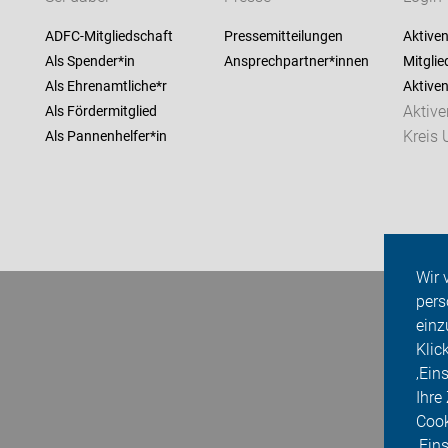
ADFC-Mitgliedschaft
Pressemitteilungen
Aktiven
Als Spender*in
Ansprechpartner*innen
Mitglie
Als Ehrenamtliche*r
Aktive
Aktiv
Als Fördermitglied
Kreis
Als Pannenhelfer*in
Wir 
pers
einz
Klic
‚Ein
Ihre
Cook
‚Ein