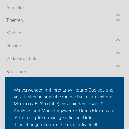
Aktuelles
Themen
Medien
Service
Verkehrspolitik
Radtouren
ADFC Kreis Unna
Wir verwenden mit Ihrer Einwilligung Cookies und
verarbeiten personenbezogene Daten, um externe
Mitmachen!
Medien (z.B. YouTube) einzubinden sowie für
Sei dabei
Analyse- und Marketingzwecke. Durch Klicken auf
‚Alles akzeptieren‘ willigen Sie ein. Unter
Presse
‚Einstellungen‘ können Sie dies individuell