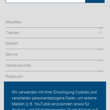
Aktuelles
Themen
Medien
Service
Verkehrspolitik
Radtouren
ADFC Kreis Unna
Wir verwenden mit Ihrer Einwilligung Cookies und
verarbeiten personenbezogene Daten, um externe
Mitmachen!
Medien (z.B. YouTube) einzubinden sowie für
Sei dabei
Analyse- und Marketingzwecke. Durch Klicken auf