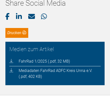
Share Social Media
Drucken
Medien zum Artikel
FahrRad 1/2025 (.pdf, 32 MB)
Mediadaten FahrRad ADFC Kreis Unna e.V.
(.pdf, 402 KB)