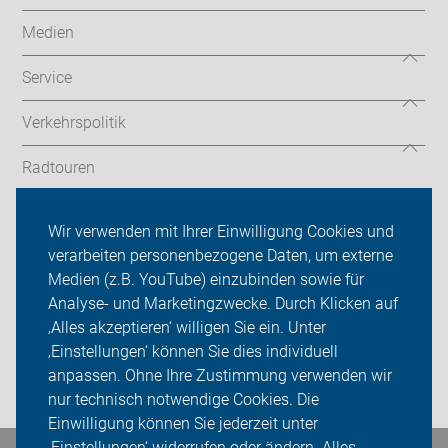
Medien
Service
Verkehrspolitik
Radtouren
ADFC Kreis Unna
Wir verwenden mit Ihrer Einwilligung Cookies und
verarbeiten personenbezogene Daten, um externe
Mitmachen!
Medien (z.B. YouTube) einzubinden sowie für
Sei dabei
Analyse- und Marketingzwecke. Durch Klicken auf
‚Alles akzeptieren‘ willigen Sie ein. Unter
Presse
‚Einstellungen‘ können Sie dies individuell
anpassen. Ohne Ihre Zustimmung verwenden wir
Login
nur technisch notwendige Cookies. Die
Einwilligung können Sie jederzeit unter
‚Einstellungen‘ widerrufen oder ändern. Alles