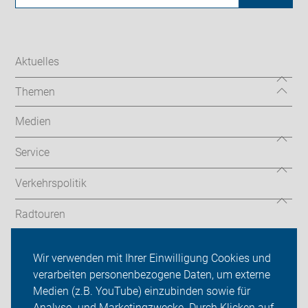
Aktuelles
Themen
Medien
Service
Verkehrspolitik
Radtouren
ADFC Kreis Unna
Wir verwenden mit Ihrer Einwilligung Cookies und
verarbeiten personenbezogene Daten, um externe
Mitmachen!
Medien (z.B. YouTube) einzubinden sowie für
Sei dabei
Analyse- und Marketingzwecke. Durch Klicken auf