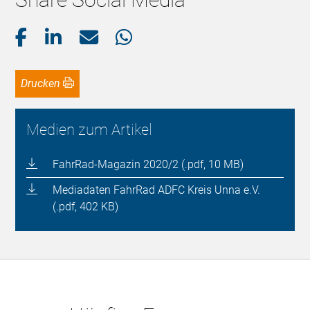
Drucken
Medien zum Artikel
FahrRad-Magazin 2020/2 (.pdf, 10 MB)
Mediadaten FahrRad ADFC Kreis Unna e.V.
(.pdf, 402 KB)