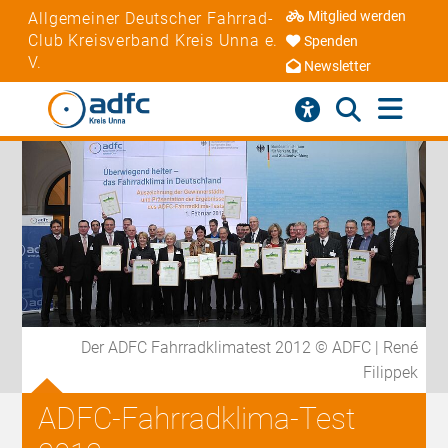
Mitglied werden
Allgemeiner Deutscher Fahrrad-
Club Kreisverband Kreis Unna e.
Spenden
V.
Newsletter
Der ADFC Fahrradklimatest 2012 © ADFC | René
Filippek
ADFC-Fahrradklima-Test