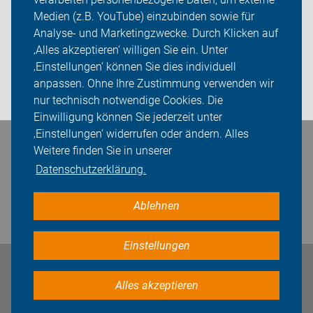
Mitmachen!
Medien (z.B. YouTube) einzubinden sowie für
Sei dabei
Analyse- und Marketingzwecke. Durch Klicken auf
‚Alles akzeptieren‘ willigen Sie ein. Unter
Presse
‚Einstellungen‘ können Sie dies individuell
anpassen. Ohne Ihre Zustimmung verwenden wir
Login
nur technisch notwendige Cookies. Die
Einwilligung können Sie jederzeit unter
‚Einstellungen‘ widerrufen oder ändern. Alles
Bleiben Sie in Kontakt
Weitere finden Sie in unserer
Datenschutzerklärung.
Ablehnen
Einstellungen
Impressum
Datenschutz
Cookie-Einstellungen
Alles akzeptieren