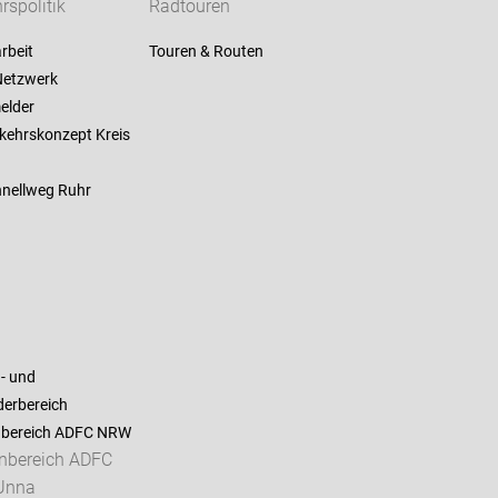
rspolitik
Radtouren
rbeit
Touren & Routen
etzwerk
elder
kehrskonzept Kreis
nellweg Ruhr
- und
derbereich
nbereich ADFC NRW
enbereich ADFC
 Unna