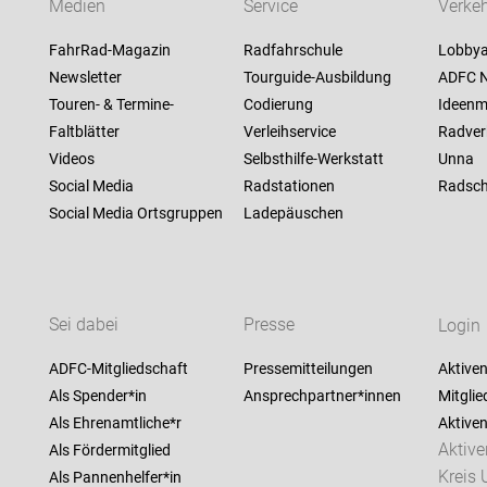
Medien
Service
Verkeh
FahrRad-Magazin
Radfahrschule
Lobbya
Newsletter
Tourguide-Ausbildung
ADFC N
Touren- & Termine-
Codierung
Ideenm
Faltblätter
Verleihservice
Radver
Videos
Selbsthilfe-Werkstatt
Unna
Social Media
Radstationen
Radsch
Social Media Ortsgruppen
Ladepäuschen
Sei dabei
Presse
Login
ADFC-Mitgliedschaft
Pressemitteilungen
Aktiven
Als Spender*in
Ansprechpartner*innen
Mitglie
Als Ehrenamtliche*r
Aktive
Aktiv
Als Fördermitglied
Kreis
Als Pannenhelfer*in