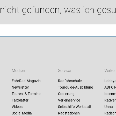
 nicht gefunden, was ich gesu
Medien
Service
Verkeh
FahrRad-Magazin
Radfahrschule
Lobbya
Newsletter
Tourguide-Ausbildung
ADFC N
Touren- & Termine-
Codierung
Ideenm
Faltblätter
Verleihservice
Radver
Videos
Selbsthilfe-Werkstatt
Unna
Social Media
Radstationen
Radsch