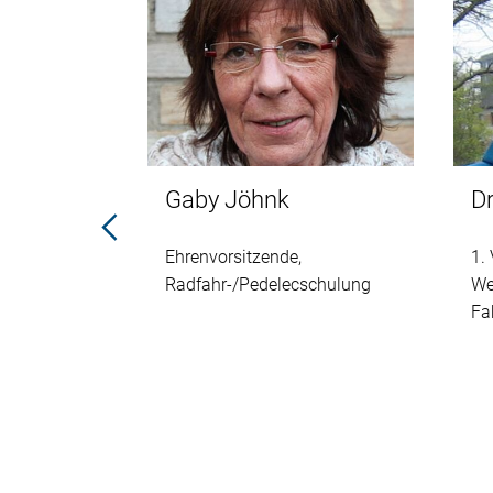
ng
Gaby Jöhnk
D
ktion
Ehrenvorsitzende,
1.
altungen
Radfahr-/Pedelecschulung
We
Fa