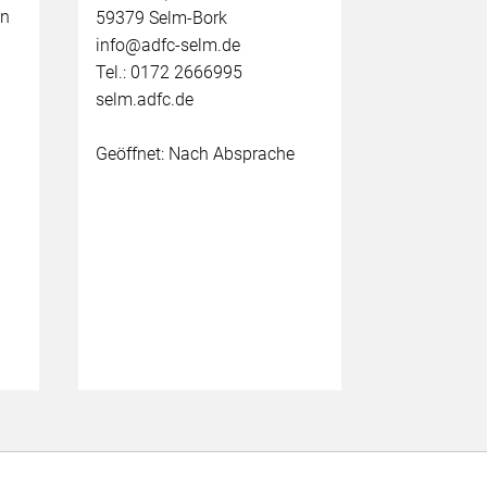
on
59379 Selm-Bork
info@adfc-selm.de
Tel.: 0172 2666995
selm.adfc.de
Geöffnet: Nach Absprache