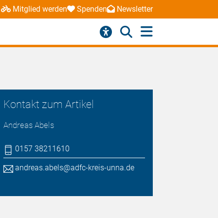
Mitglied werden
Spenden
Newsletter
Kontakt zum Artikel
Andreas Abels
0157 38211610
andreas.abels@adfc-kreis-unna.de