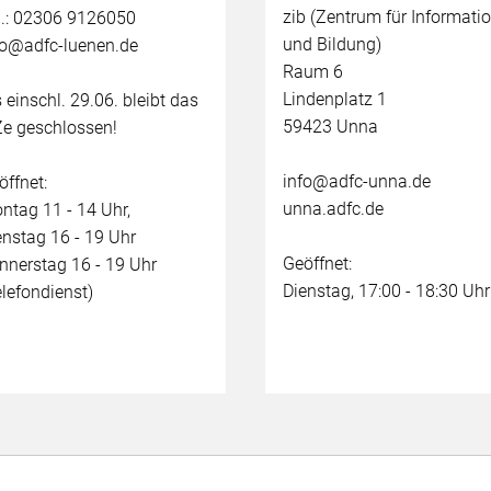
zib (Zentrum für Informati
l.: 02306 9126050
und Bildung)
fo@adfc-luenen.de
Raum 6
Lindenplatz 1
s einschl. 29.06. bleibt das
59423 Unna
Ze geschlossen!
info@adfc-unna.de
öffnet:
unna.adfc.de
ntag 11 - 14 Uhr,
enstag 16 - 19 Uhr
Geöffnet:
nnerstag 16 - 19 Uhr
Dienstag, 17:00 - 18:30 Uhr
elefondienst)