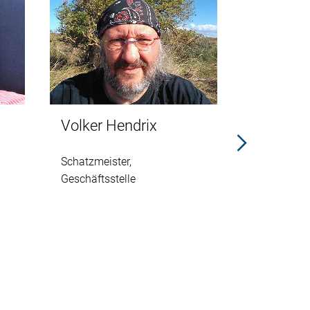
Volker Hendrix
Tanja Bo
Schatzmeister,
FahrRad-Re
Geschäftsstelle
Veranstalt
Parallelta