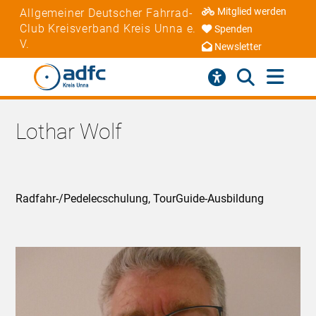
Mitglied werden
Allgemeiner Deutscher Fahrrad-
Club Kreisverband Kreis Unna e.
Spenden
V.
Newsletter
Lothar Wolf
Radfahr-/Pedelecschulung, TourGuide-Ausbildung