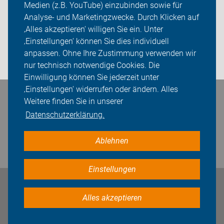
Medien (z.B. YouTube) einzubinden sowie für
Sei dabei
Analyse- und Marketingzwecke. Durch Klicken auf
‚Alles akzeptieren‘ willigen Sie ein. Unter
Presse
‚Einstellungen‘ können Sie dies individuell
anpassen. Ohne Ihre Zustimmung verwenden wir
Login
nur technisch notwendige Cookies. Die
Einwilligung können Sie jederzeit unter
‚Einstellungen‘ widerrufen oder ändern. Alles
Bleiben Sie in Kontakt
Weitere finden Sie in unserer
Datenschutzerklärung.
Ablehnen
Einstellungen
Impressum
Datenschutz
Cookie-Einstellungen
Alles akzeptieren